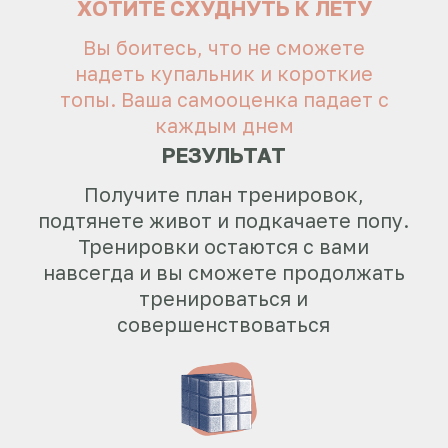
упражнения после которых не сходит
литр пота. Проработаете основные
зоны с помощью простых методов
ЗАСИЖИВАЕТЕСЬ НА РАБОТЕ
Вы устаете, все болит. Хотите
расслабить тело и забыть про
частные боли
РЕЗУЛЬТАТ
Примените быстрые упражнения,
которые мгновенно снимают боль. А
также получите упажнения, которые
восстановят здоровье, чтобы боли не
появлялись