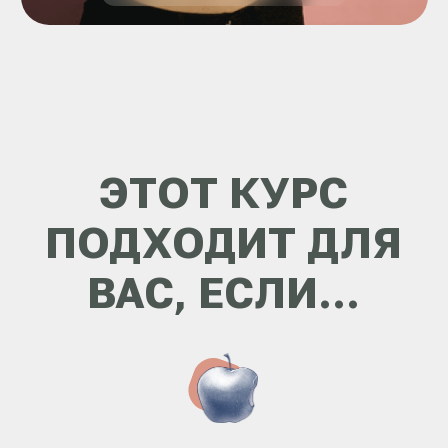
топы. Ваша самооценка падает с
каждым днем
РЕЗУЛЬТАТ
Получите план тренировок,
подтянете живот и подкачаете попу.
Тренировки остаются с вами
навсегда и вы сможете продолжать
тренироваться и
совершенствоваться
УСТАЛИ ОТ ТЯЖЕЛЫХ
ТРЕНИРОВОК
Постоянно тренируетесь, но
тренировки даются с трудом.
После них нет сил. Хотите, чтоб
финес был в радость
РЕЗУЛЬТАТ
Узнаете и начнете применять