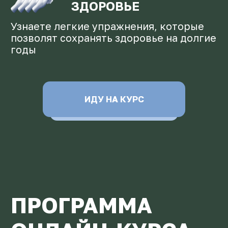
РЕЗУЛЬТАТ:
Разберетесь, где в основных
ошибках начинающих и сможете
избежать в будущем
Поймете, что делать с мышцами
спины, чтобы живот не торчал
Модуль 3.
Что делать, чтобы мышцы
спины всегда были в
тонусе?
5 практических упражнений