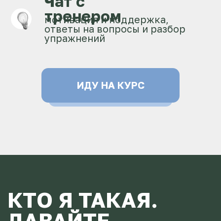
25 тренировок
доступ на 3 месяца
чат с наставником
9 500 руб
КУПИТЬ КУРС
С МАРИЕЙ
ВИП
25 тренировок
доступ на 6 месяца
3 личных созвона с Марией
личный чат с наставником Марией