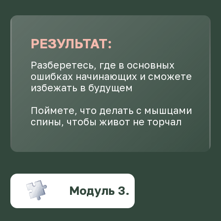
Основала 2 студии женского
финеса
Закончила высшее
образование по физической
культуре
Вложить в курс “Умный
домашний фитнес” все
знания и разнообразила
упражнения, сделав акцент
на здоровье и подвижности