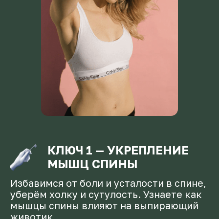
Модуль 1.
Что делать, чтобы мышцы
спины всегда были в
тонусе?
5 практических упражнений
Малоизвестные детали работы мышц
Новые подходы к упражнениям
Самый важный секрет избавления от
сутулости и холки
В чем заключается основная работа над
мышцами
РЕЗУЛЬТАТ:
Разберетесь, где в основных
ошибках начинающих и сможете
избежать в будущем