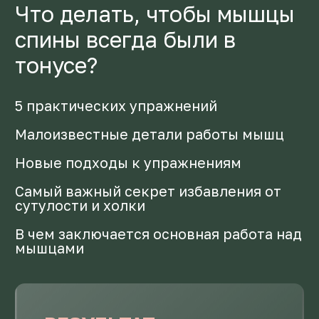
Я не буду тебя заставлять и настаивать, чтобы
ты приняла участие в курсе.
Я хочу работать только с теми девушками,
которые хотят изменится. Кто не ищет
волшебную пилюлю и кто понимает, что для
воплощения своей мечты нужно работать над
собой, преодолевая трудности.
ВПЕЧАТЛЯЕТ?
Результат не заставит
себя долго ждать
Вам нужно только решить дойти ко
конца. С моей стороны вас будет ждать
ежедневная мотивация и поддержка.
Вместе со мной вы будете формировать
привычку тренироваться регулярно и
учиться чувствовать свое тело