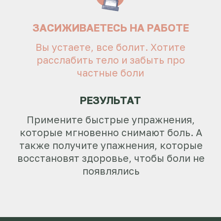
КЛЮЧ 1 — УКРЕПЛЕНИЕ
МЫШЦ СПИНЫ
Избавимся от боли и усталости в спине,
уберём холку и сутулость. Узнаете как
мышцы спины влияют на выпирающий
животик
КЛЮЧ 2 — РАСТЯЖКА
И ГИБКОСТЬ ТЕЛА
Почувствуете своё тело, выстроите
правильную технику для работы с
общей гибкостью
КЛЮЧ 3 — ПРОРАБОТКА
ПРЕССА И ЯГОДИЦ
Поймете, что влияет на идельный
пресс и ягодицы. Сразу скажу идеала