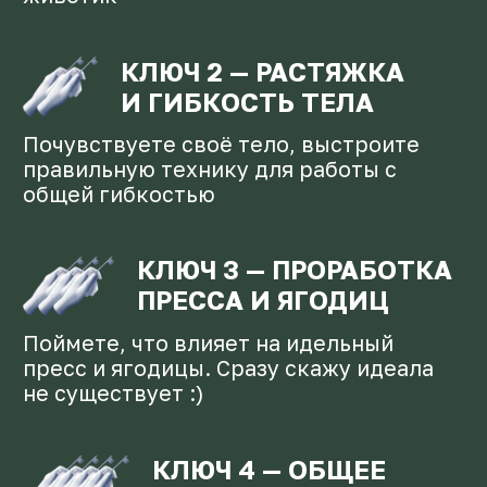
Поймете, что делать с мышцами
спины, чтобы живот не торчал
Модуль 2.
Что делать, чтобы мышцы
спины всегда были в
тонусе?
5 практических упражнений
Малоизвестные детали работы мышц
Новые подходы к упражнениям
Самый важный секрет избавления от
сутулости и холки
В чем заключается основная работа над
мышцами