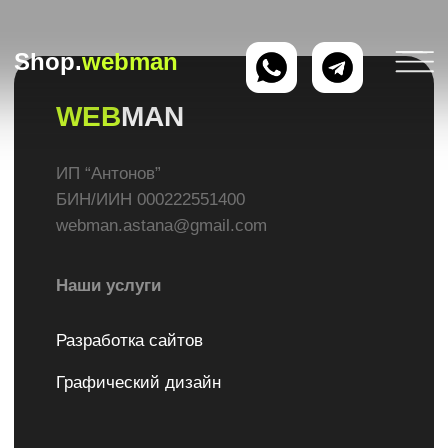
Shop.
webman
WEB
MAN
ИП “Антонов”
БИН/ИИН 000222551400
webman.astana@gmail.com
Наши услуги
Разработка сайтов
Графический дизайн
Быстрые ссылки
Главная
О нас
Стать поставщиком
Вопрос-ответ
Отзывы