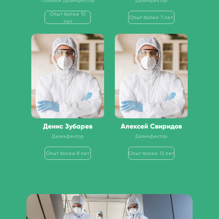
Главный дезинфектор
Дезинфектор
Опыт более 10
Опыт более 7 лет
лет
Денис Зубарев
Алексей Свиридов
Дезинфектор
Дезинфектор
Опыт более 8 лет
Опыт более 12 лет
Контакты
+7 (495) 000-00-00
info@yandex.ru
Москва, ул. Секретная, д 36
Посмотреть на карте