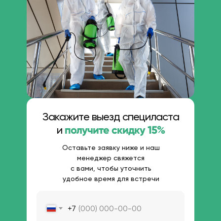
Обратный звонок
Меню
Главная
Наши услуги
Стомость услуг
Закажите выезд специласта
С кем работаем
Наши мастера
получите скидку 15%
и
Частые вопросы
Оставьте заявку ниже и наш
менеджер свяжется
с вами, чтобы уточнить
© 2025 г.
удобное время для встречи
Политика конфиденциальности
Разработка сайта
+7